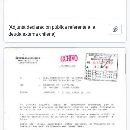
[Adjunta declaración pública referente a la
Añadi
deuda externa chilena]