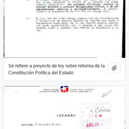
Se refiere a proyecto de ley sobre reforma de la
Añadi
Constitución Política del Estado