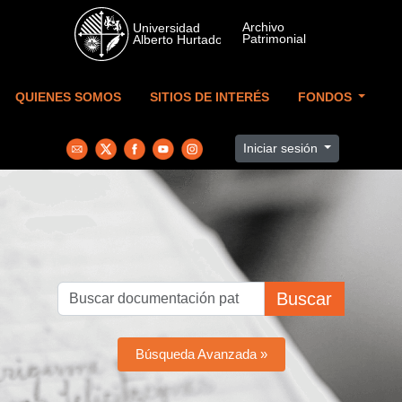
Skip to main content
QUIENES SOMOS
SITIOS DE INTERÉS
FONDOS
Iniciar sesión
Buscar
Búsqueda Avanzada »