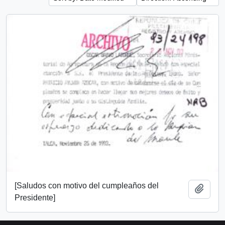
[Saludos con motivo del cumpleaños del
Add t
Presidente]