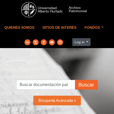
Skip to main content
QUIENES SOMOS
SITIOS DE INTERÉS
FONDOS
Log in
Buscar
Búsqueda Avanzada »