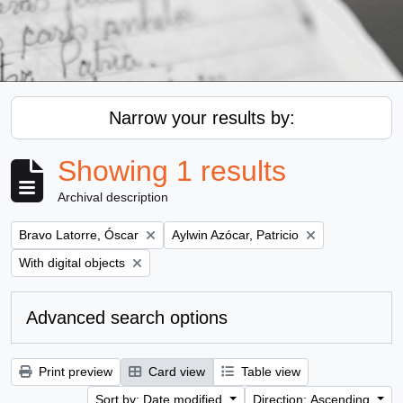
Narrow your results by:
Showing 1 results
Archival description
Remove filter:
Remove filter:
Bravo Latorre, Óscar
Aylwin Azócar, Patricio
Remove filter:
With digital objects
Advanced search options
Print preview
Card view
Table view
Sort by: Date modified
Direction: Ascending