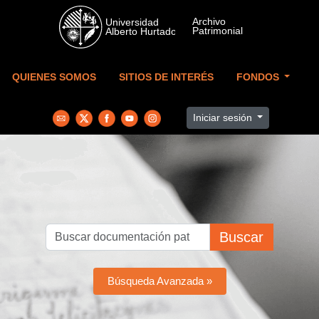
Skip to main content
QUIENES SOMOS
SITIOS DE INTERÉS
FONDOS
Iniciar sesión
Buscar
Búsqueda Avanzada »