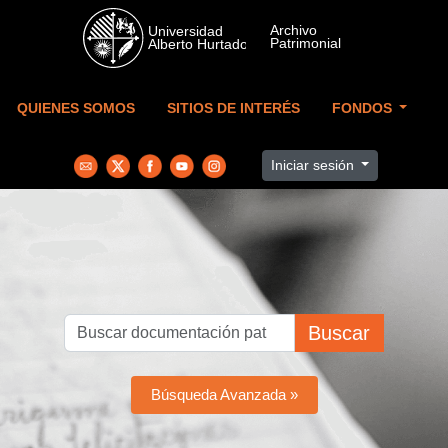
Skip to main content
QUIENES SOMOS
SITIOS DE INTERÉS
FONDOS
Iniciar sesión
Buscar
Búsqueda Avanzada »