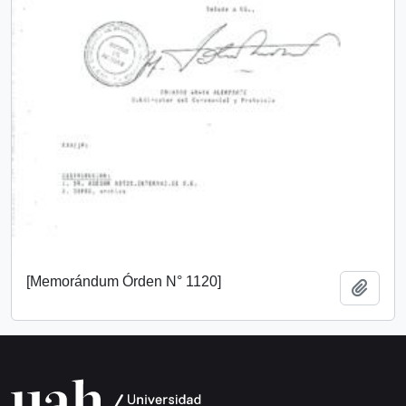
[Memorándum Órden N° 1120]
Añadi