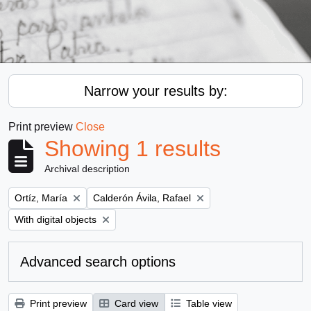
Narrow your results by:
Print preview
Close
Showing 1 results
Archival description
Remove filter:
Remove filter:
Ortíz, María
Calderón Ávila, Rafael
Remove filter:
With digital objects
Advanced search options
Print preview
Card view
Table view