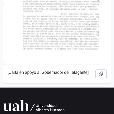
[Carta en apoyo al Gobernador de Talagante]
Add t