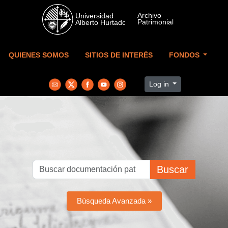
Skip to main content
QUIENES SOMOS
SITIOS DE INTERÉS
FONDOS
Log in
Buscar
Búsqueda Avanzada »