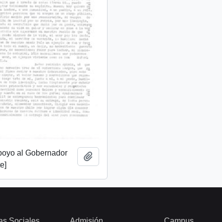
apoyo al Gobernador
Add to clipboard
e]
as Sociales
Admisión
Campus