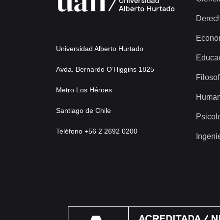
Derec
Econo
Universidad Alberto Hurtado
Educa
Avda. Bernardo O’Higgins 1825
Filosof
Metro Los Héroes
Human
Santiago de Chile
Psicol
Teléfono +56 2 2692 0200
Ingeni