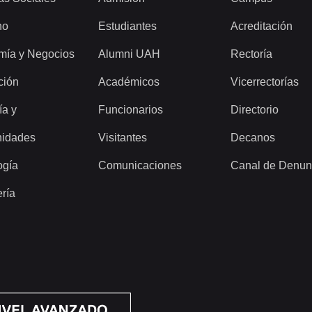
ho
Estudiantes
Acreditación
mía y Negocios
Alumni UAH
Rectoría
ción
Académicos
Vicerrectorías
ía y
Funcionarios
Directorio
idades
Visitantes
Decanos
ogía
Comunicaciones
Canal de Denun
ería