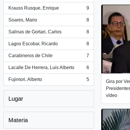
Krauss Rusque, Enrique
9
, 9 resultados
Soares, Mario
8
, 8 resultados
Salinas de Gortari, Carlos
8
, 8 resultados
Lagos Escobar, Ricardo
8
, 8 resultados
Carabineros de Chile
7
, 7 resultados
Lacalle De Herrera, Luis Alberto
6
, 6 resultados
Fujimori, Alberto
5
Gira por V
, 5 resultados
Presidentes
vídeo
Lugar
Materia