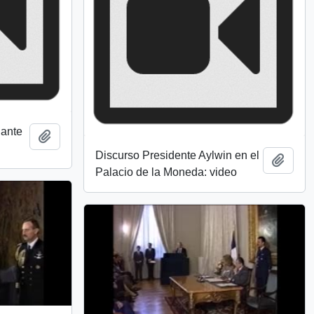
 ante
Añadir al portapapeles
Discurso Presidente Aylwin en el
Añadi
Palacio de la Moneda: video