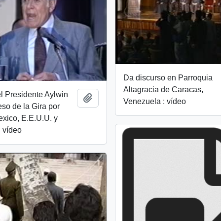
Da discurso en Parroquia
Altagracia de Caracas,
l Presidente Aylwin
Añadir al portapapeles
Venezuela : vídeo
so de la Gira por
xico, E.E.U.U. y
 vídeo