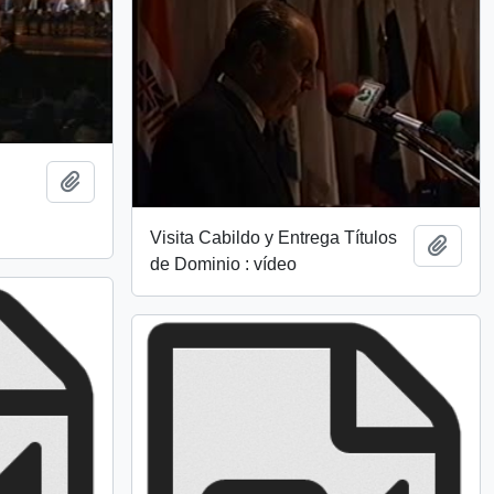
Añadir al portapapeles
Visita Cabildo y Entrega Títulos
Añadi
de Dominio : vídeo