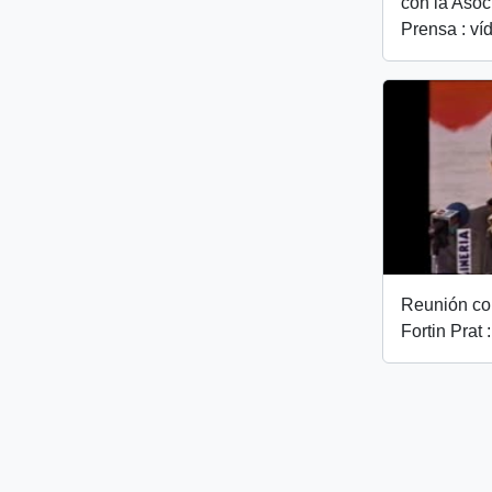
con la Asoc
Prensa : ví
Reunión co
Fortin Prat 