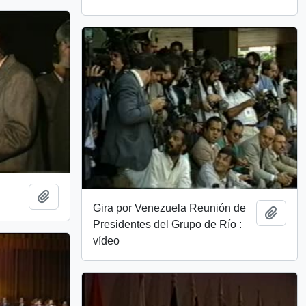
Añadir al portapapeles
Gira por Venezuela Reunión de
Añadi
Presidentes del Grupo de Río :
vídeo