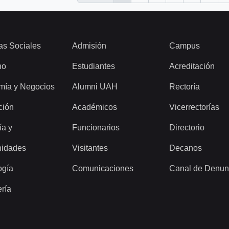
as Sociales
Admisión
Campus
ho
Estudiantes
Acreditación
mía y Negocios
Alumni UAH
Rectoría
ción
Académicos
Vicerrectorías
ía y
Funcionarios
Directorio
idades
Visitantes
Decanos
ogía
Comunicaciones
Canal de Denun
ería