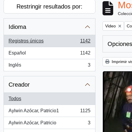
Mos
Restringir resultados por:
Colecc
Remove filter:
Rem
Idioma
Video
Co
Registros únicos
1142
Opciones
, 1142 resultados
Español
1142
, 1142 resultados
Imprimir vi
Inglés
3
, 3 resultados
Creador
Todos
Aylwin Azócar, Patricio1
1125
, 1125 resultados
Aylwin Azócar, Patricio
3
, 3 resultados