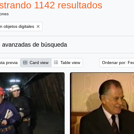
trando 1142 resultados
iones
ove filter:
n objetos digitales
 avanzadas de búsqueda
sta previa
Card view
Table view
Ordenar por: Fe