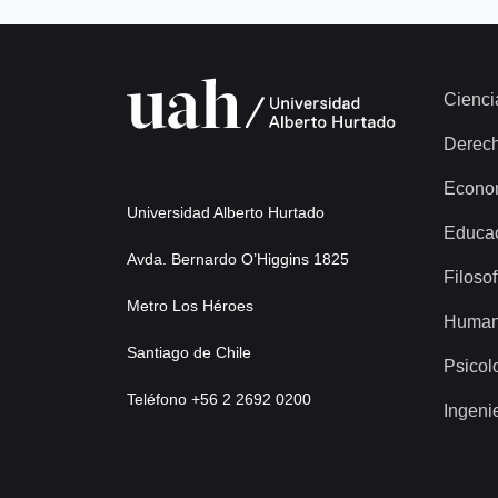
Cienci
Derec
Econo
Universidad Alberto Hurtado
Educa
Avda. Bernardo O’Higgins 1825
Filosof
Metro Los Héroes
Human
Santiago de Chile
Psicol
Teléfono +56 2 2692 0200
Ingeni