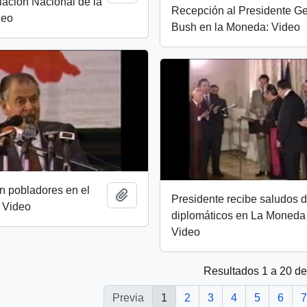
iación Nacional de la
Recepción al Presidente G
deo
Bush en la Moneda: Video
n pobladores en el
Añadir al portapapeles
Presidente recibe saludos 
: Video
diplomáticos en La Moneda 
Video
Resultados 1 a 20 d
Previa
1
2
3
4
5
6
7