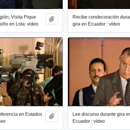
gión, Visita Pique
Recibe condecoración dura
Añadir al portapapeles
iño en Lota: video
gira en Ecuador : vídeo
nferencia en Estados
Lee discurso durante gira e
Añadir al portapapeles
deo
Ecuador : vídeo