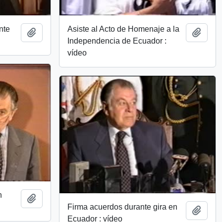
nte
Asiste al Acto de Homenaje a la
Añadir al portapapeles
Añadi
Independencia de Ecuador :
vídeo
n
Añadir al portapapeles
Firma acuerdos durante gira en
Añadi
Ecuador : vídeo