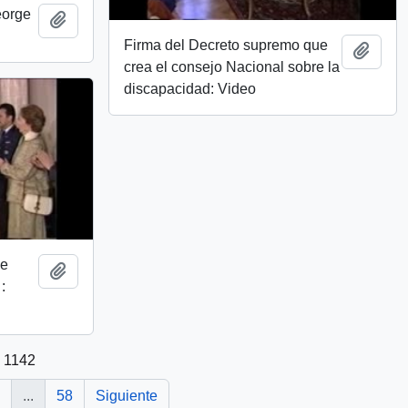
eorge
Añadir al portapapeles
Firma del Decreto supremo que
Añadi
crea el consejo Nacional sobre la
discapacidad: Video
de
Añadir al portapapeles
:
e 1142
...
58
Siguiente