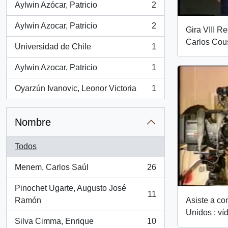
Aylwin Azócar, Patricio
2
, 2 resultados
Aylwin Azocar, Patricio
2
Gira VIII Re
, 2 resultados
Carlos Cous
Universidad de Chile
1
, 1 resultados
Aylwin Azocar, Patricio
1
, 1 resultados
Oyarzún Ivanovic, Leonor Victoria
1
, 1 resultados
Nombre
Todos
Menem, Carlos Saúl
26
, 26 resultados
Pinochet Ugarte, Augusto José
11
, 11 resultados
Ramón
Asiste a co
Unidos : ví
Silva Cimma, Enrique
10
, 10 resultados