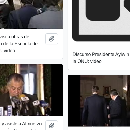
visita obras de
Añadir al portapapeles
n de la Escuela de
: video
Discurso Presidente Aylwin
la ONU: video
 y asiste a Almuerzo
Añadir al portapapeles