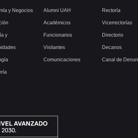
mía y Negocios
Alumni UAH
Rectoría
ción
Académicos
Vicerrectorías
ía y
Funcionarios
Directorio
idades
Visitantes
Decanos
ogía
Comunicaciones
Canal de Denun
ería