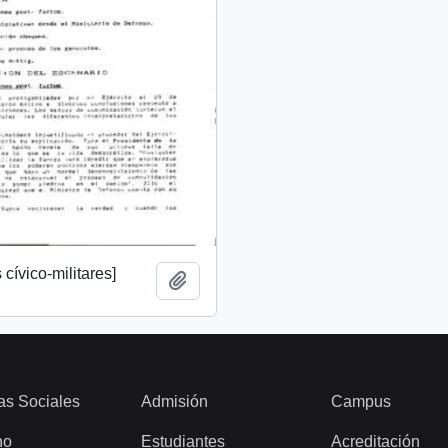
cívico-militares]
Añadir al portapapeles
as Sociales
Admisión
Campus
ho
Estudiantes
Acreditación