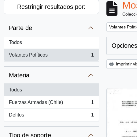
Mos
Restringir resultados por:
Colecc
Remove filter:
Parte de
Volantes Polít
Todos
Opciones
Volantes Políticos
1
, 1 resultados
Imprimir vi
Materia
Todos
Fuerzas Armadas (Chile)
1
, 1 resultados
Delitos
1
, 1 resultados
Tipo de soporte