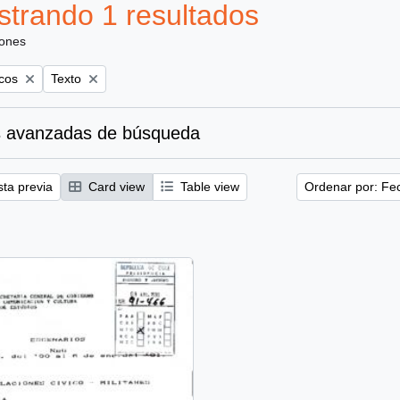
trando 1 resultados
iones
Remove filter:
icos
Texto
 avanzadas de búsqueda
sta previa
Card view
Table view
Ordenar por: Fe