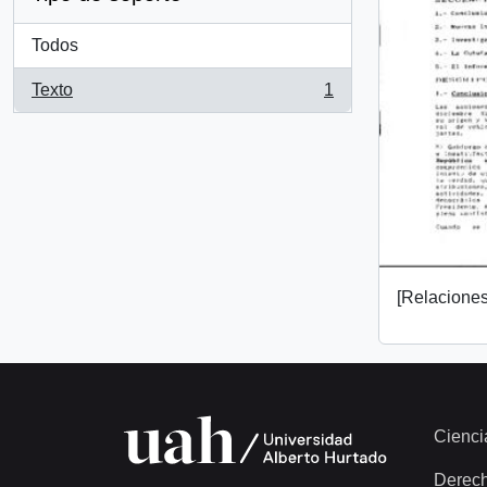
Todos
Texto
1
, 1 resultados
[Relaciones 
Cienci
Derec