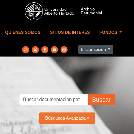
Skip to main content
QUIENES SOMOS
SITIOS DE INTERÉS
FONDOS
Iniciar sesión
Buscar
Búsqueda Avanzada »