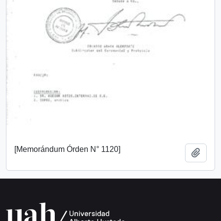
[Memorándum Órden N° 1120]
Añadi