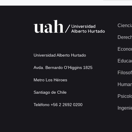
Cienci
Derec
Econo
Universidad Alberto Hurtado
Educa
Avda. Bernardo O’Higgins 1825
Filosof
Metro Los Héroes
Human
Santiago de Chile
Psicol
Teléfono +56 2 2692 0200
Ingeni