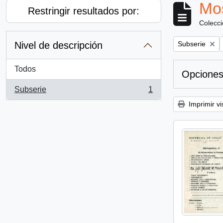
Mos
Restringir resultados por:
Colecc
Remove filter:
Nivel de descripción
Subserie
Todos
Opciones
Subserie
1
, 1 resultados
Imprimir vi