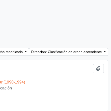
cha modificada
Dirección: Clasificación en orden ascendente
Añadi
ar (1990-1994)
ficación