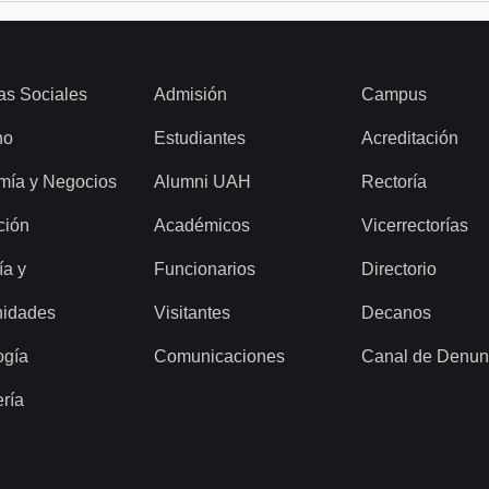
as Sociales
Admisión
Campus
ho
Estudiantes
Acreditación
mía y Negocios
Alumni UAH
Rectoría
ción
Académicos
Vicerrectorías
ía y
Funcionarios
Directorio
idades
Visitantes
Decanos
ogía
Comunicaciones
Canal de Denun
ería