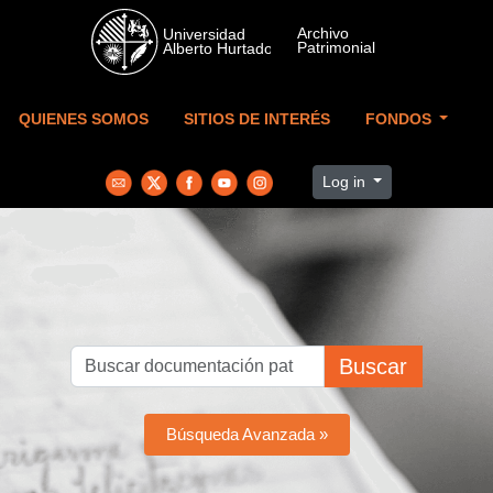
Skip to main content
QUIENES SOMOS
SITIOS DE INTERÉS
FONDOS
Log in
Buscar
Búsqueda Avanzada »