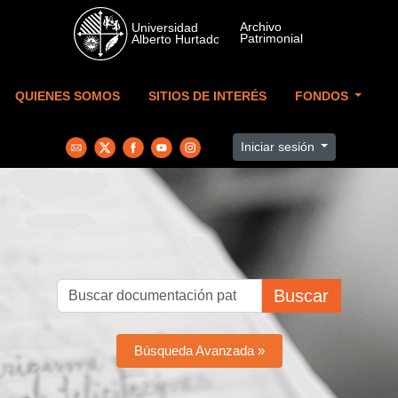
Skip to main content
QUIENES SOMOS
SITIOS DE INTERÉS
FONDOS
Iniciar sesión
Buscar
Búsqueda Avanzada »