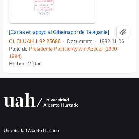
Añadi
[Cartas en apoyo al Gibernador de Talagante]
CL CLUAH 1-92-25686
·
Documento
·
1992-11-06
Parte de
Presidente Patricio Aylwin Azócar (1990-
1994)
Herbert, Víctor
Universidad Alberto Hurtado