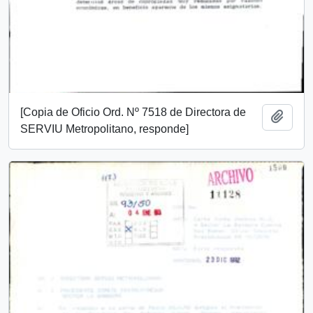
[Copia de Oficio Ord. Nº 7518 de Directora de
Añadi
SERVIU Metropolitano, responde]