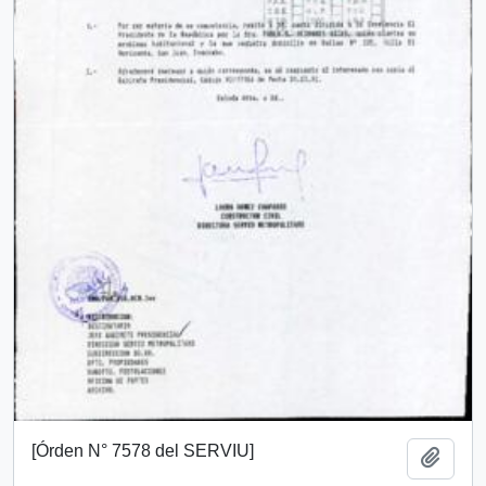
[Órden N° 7578 del SERVIU]
Añadi