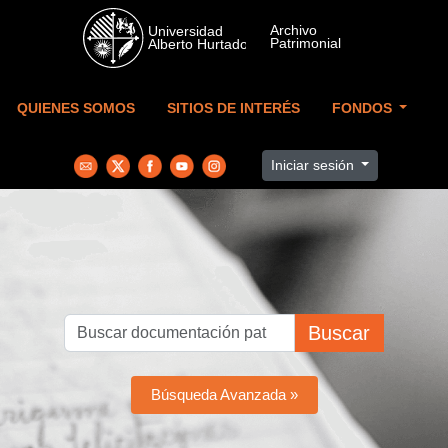
Skip to main content
QUIENES SOMOS
SITIOS DE INTERÉS
FONDOS
Iniciar sesión
Buscar
Búsqueda Avanzada »