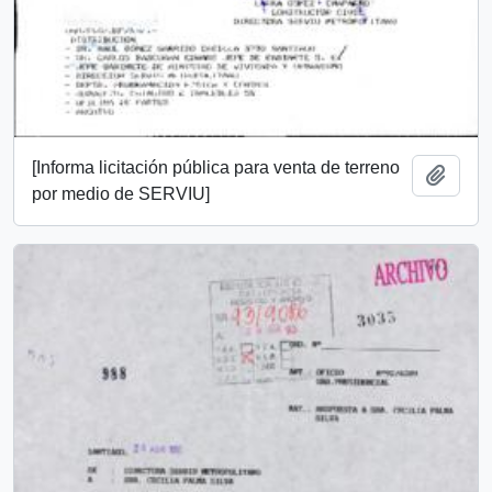
[Informa licitación pública para venta de terreno
Añadi
por medio de SERVIU]