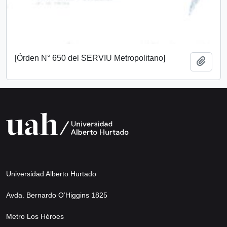
[Órden N° 650 del SERVIU Metropolitano]
Añadi
Universidad Alberto Hurtado
Avda. Bernardo O’Higgins 1825
Metro Los Héroes