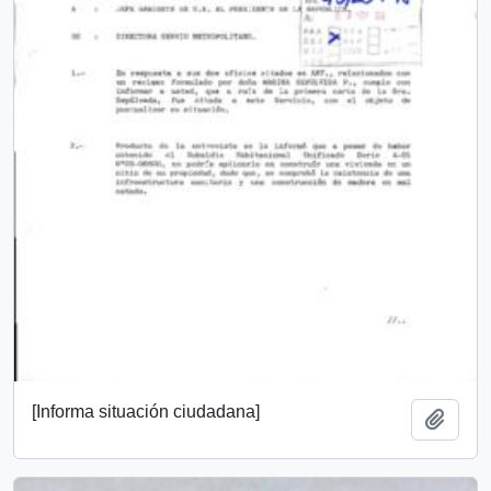
[Informa situación ciudadana]
Añadi