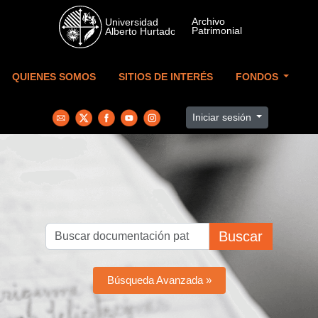
Skip to main content
QUIENES SOMOS
SITIOS DE INTERÉS
FONDOS
Iniciar sesión
Buscar
Búsqueda Avanzada »