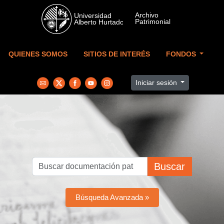
Skip to main content
QUIENES SOMOS
SITIOS DE INTERÉS
FONDOS
Iniciar sesión
Buscar
Búsqueda Avanzada »