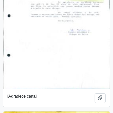
[Agradece carta]
Añadi