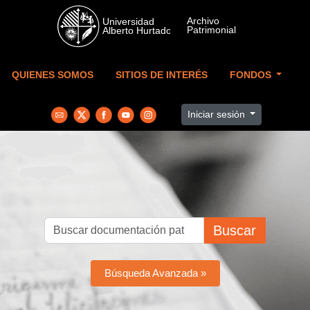
Skip to main content
QUIENES SOMOS
SITIOS DE INTERÉS
FONDOS
Iniciar sesión
Buscar
Búsqueda Avanzada »