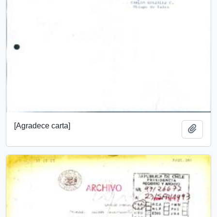
[Agradece carta]
Añadi