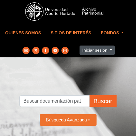
Skip to main content
QUIENES SOMOS
SITIOS DE INTERÉS
FONDOS
Iniciar sesión
Buscar
Búsqueda Avanzada »