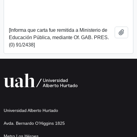
[Informa que carta fue remitida a Ministerio de
Añadi
Educación Pública, mediante Of. GAB. PRES.
(0) 91/2438]
Universidad Alberto Hurtado
Avda. Bernardo O’Higgins 1825
Metro Los Héroes