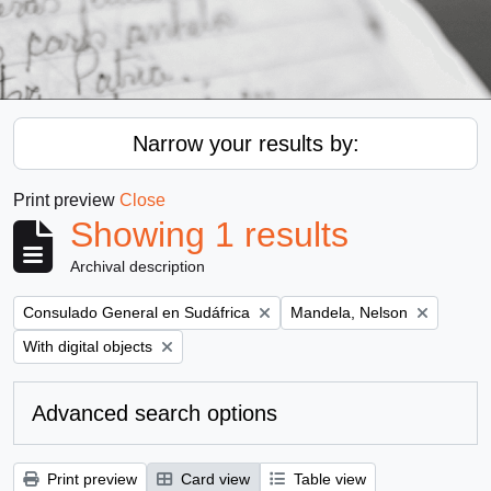
Narrow your results by:
Print preview
Close
Showing 1 results
Archival description
Remove filter:
Remove filter:
Consulado General en Sudáfrica
Mandela, Nelson
Remove filter:
With digital objects
Advanced search options
Print preview
Card view
Table view