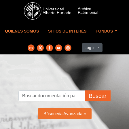
Skip to main content
QUIENES SOMOS
SITIOS DE INTERÉS
FONDOS
Log in
Buscar
Búsqueda Avanzada »