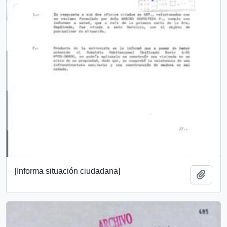
[Informa situación ciudadana]
Añadi