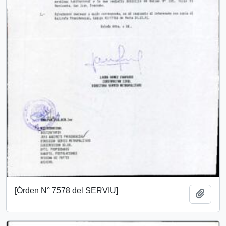
[Órden N° 7578 del SERVIU]
Añadi