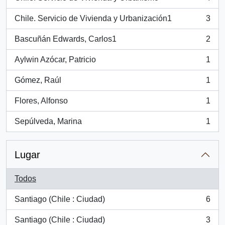
, 4 resultados
Chile. Servicio de Vivienda y Urbanización1
3
, 3 resultados
Bascuñán Edwards, Carlos1
2
, 2 resultados
Aylwin Azócar, Patricio
1
, 1 resultados
Gómez, Raúl
1
, 1 resultados
Flores, Alfonso
1
, 1 resultados
Sepúlveda, Marina
1
, 1 resultados
Lugar
Todos
Santiago (Chile : Ciudad)
6
, 6 resultados
Santiago (Chile : Ciudad)
3