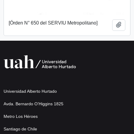
[Órden N° 650 del SERVIU Metropolitano]
Añadi
Universidad Alberto Hurtado
Avda. Bernardo O’Higgins 1825
Metro Los Héroes
Santiago de Chile