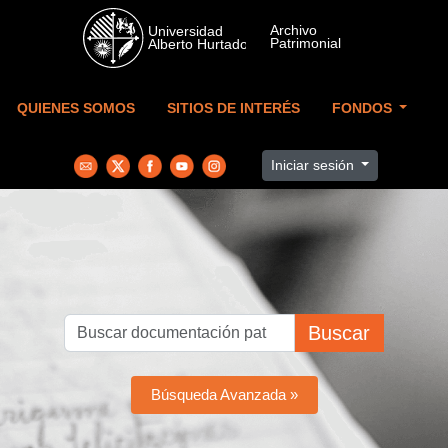
Skip to main content
QUIENES SOMOS
SITIOS DE INTERÉS
FONDOS
Iniciar sesión
Buscar
Búsqueda Avanzada »