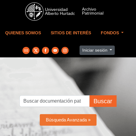
Skip to main content
QUIENES SOMOS
SITIOS DE INTERÉS
FONDOS
Iniciar sesión
Buscar
Búsqueda Avanzada »