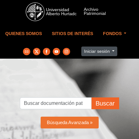
Skip to main content
QUIENES SOMOS
SITIOS DE INTERÉS
FONDOS
Iniciar sesión
Buscar
Búsqueda Avanzada »