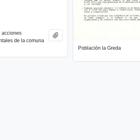
s acciones
Añadir al portapapeles
tales de la comuna
Población la Greda