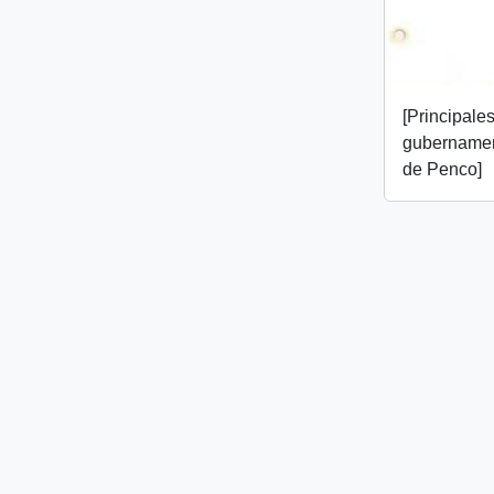
[Principale
gubernamen
de Penco]