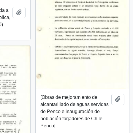
ida a
Añadir al portapapeles
lica,
0)
[Obras de mejoramiento del
Añadi
alcantarillado de aguas servidas
de Penco e inauguración de
población forjadores de Chile-
Penco]