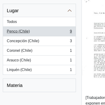
Lugar
Todos
Penco (Chile)
9
, 9 resultados
Concepción (Chile)
3
, 3 resultados
Coronel (Chile)
1
, 1 resultados
Arauco (Chile)
1
, 1 resultados
Lirquén (Chile)
1
, 1 resultados
Materia
[Trabajado
exponen en