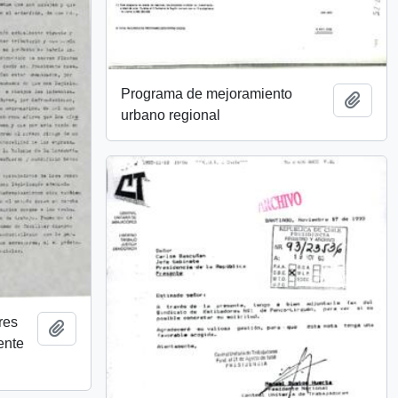
Programa de mejoramiento
Añadi
urbano regional
res
Añadir al portapapeles
ente