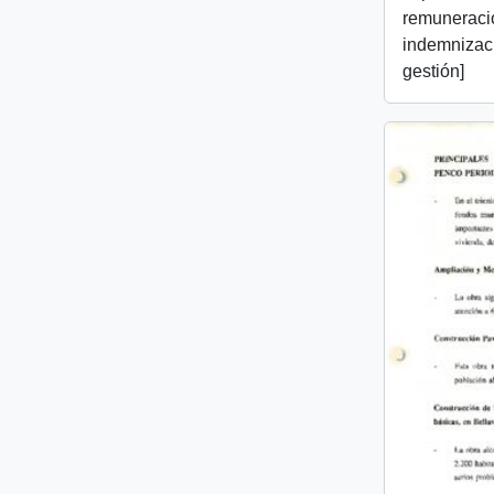
remuneraci
indemnizaci
gestión]