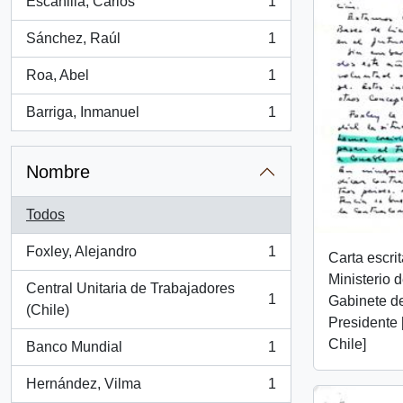
Escanilla, Carlos
1
, 1 resultados
Sánchez, Raúl
1
, 1 resultados
Roa, Abel
1
, 1 resultados
Barriga, Inmanuel
1
, 1 resultados
Nombre
Todos
Foxley, Alejandro
1
Carta escri
, 1 resultados
Ministerio 
Central Unitaria de Trabajadores
1
Gabinete del
, 1 resultados
(Chile)
Presidente 
Chile]
Banco Mundial
1
, 1 resultados
Hernández, Vilma
1
, 1 resultados