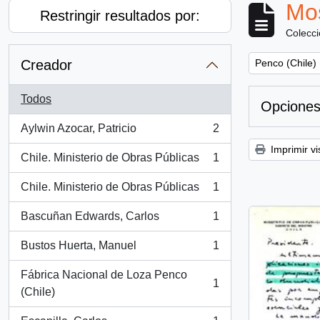
Mos
Restringir resultados por:
Colecc
Remove filter:
Creador
Penco (Chile)
Todos
Opciones
Aylwin Azocar, Patricio
2
, 2 resultados
Imprimir vi
Chile. Ministerio de Obras Públicas
1
, 1 resultados
Chile. Ministerio de Obras Públicas
1
, 1 resultados
Bascuñan Edwards, Carlos
1
, 1 resultados
Bustos Huerta, Manuel
1
, 1 resultados
Fábrica Nacional de Loza Penco
1
, 1 resultados
(Chile)