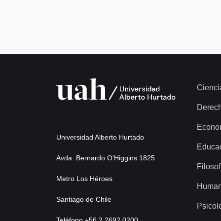
Cienci
Derec
Econo
Universidad Alberto Hurtado
Educa
Avda. Bernardo O’Higgins 1825
Filosof
Metro Los Héroes
Human
Santiago de Chile
Psicol
Teléfono +56 2 2692 0200