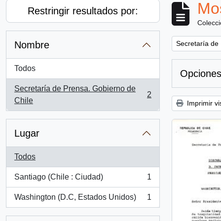
Mos
Restringir resultados por:
Colecc
Remove filter:
Nombre
Secretaría de
Todos
Opciones
Secretaría de Prensa. Gobierno de
2
, 2 resultados
Chile
Imprimir vi
Lugar
Todos
Santiago (Chile : Ciudad)
1
, 1 resultados
Washington (D.C, Estados Unidos)
1
, 1 resultados