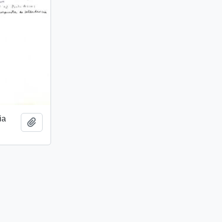
ia
Añadir al portapapeles