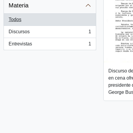
Materia
Todos
Discursos
1
, 1 resultados
Entrevistas
1
, 1 resultados
Discurso de
en cena ofr
presidente 
George Bu