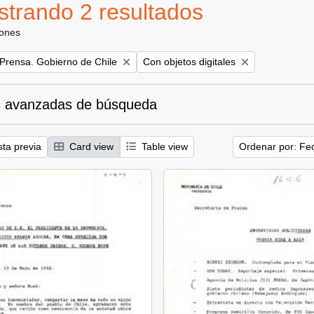
trando 2 resultados
iones
Remove filter:
 Prensa. Gobierno de Chile
Con objetos digitales
 avanzadas de búsqueda
sta previa
Card view
Table view
Ordenar por: Fe