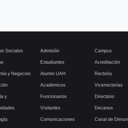
as Sociales
Admisión
Campus
ho
Estudiantes
Acreditación
mía y Negocios
Alumni UAH
Rectoría
ción
Académicos
Vicerrectorías
ía y
Funcionarios
Directorio
idades
Visitantes
Decanos
ogía
Comunicaciones
Canal de Denun