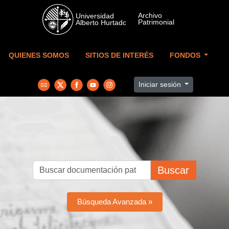
Skip to main content
QUIENES SOMOS
SITIOS DE INTERÉS
FONDOS
Iniciar sesión
Buscar
Búsqueda Avanzada »