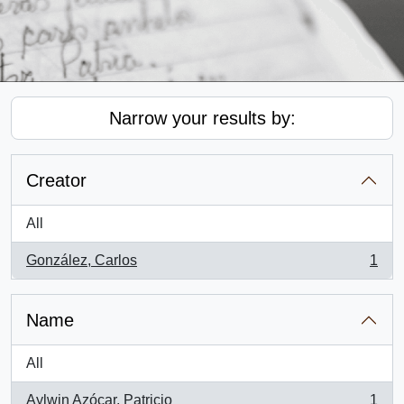
Narrow your results by:
Creator
All
González, Carlos
1
, 1 results
Name
All
Aylwin Azócar, Patricio
1