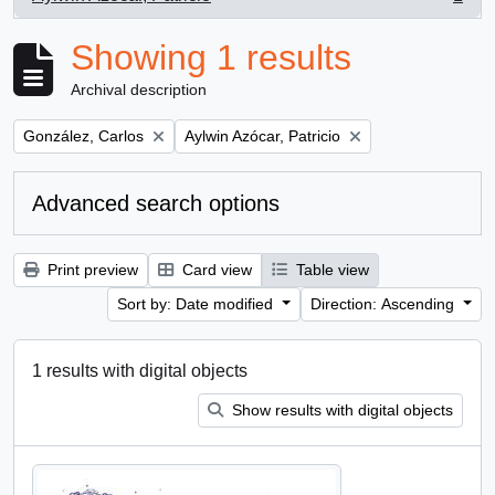
, 1 results
Showing 1 results
Archival description
Remove filter:
Remove filter:
González, Carlos
Aylwin Azócar, Patricio
Advanced search options
Print preview
Card view
Table view
Sort by: Date modified
Direction: Ascending
1 results with digital objects
Show results with digital objects