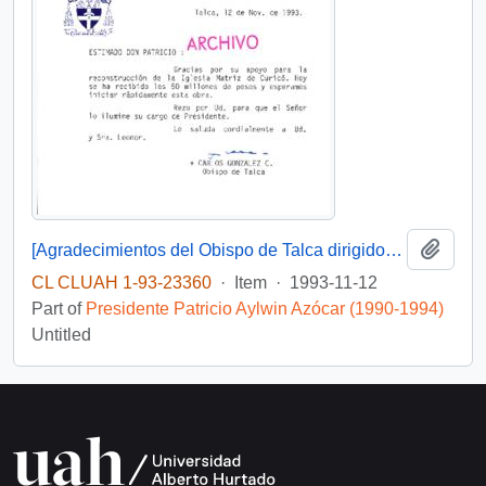
Add t
[Agradecimientos del Obispo de Talca dirigidos al Presidente Patricio Aylwin por el apoyo en la reconstrucción de la Iglesia Matriz de Curicó]
CL CLUAH 1-93-23360
·
Item
·
1993-11-12
Part of
Presidente Patricio Aylwin Azócar (1990-1994)
Untitled