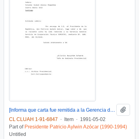
Add t
[Informa que carta fue remitida a la Gerencia de SERCOTEC, a través de Of. GAB. PRES. (0) 91/1424]
CL CLUAH 1-91-6847
·
Item
·
1991-05-02
Part of
Presidente Patricio Aylwin Azócar (1990-1994)
Untitled