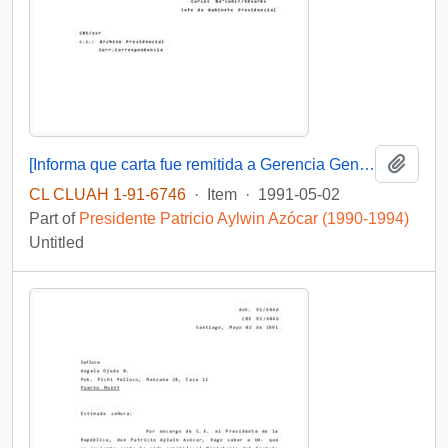
Add t
[Informa que carta fue remitida a Gerencia General de SERCOTEC, mediante Of. GAB. PRES. (0) 91/1424]
CL CLUAH 1-91-6746
·
Item
·
1991-05-02
Part of
Presidente Patricio Aylwin Azócar (1990-1994)
Untitled