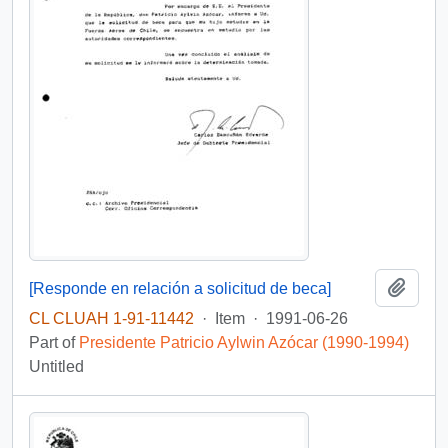
Add t
[Responde en relación a solicitud de beca]
CL CLUAH 1-91-11442
·
Item
·
1991-06-26
Part of
Presidente Patricio Aylwin Azócar (1990-1994)
Untitled