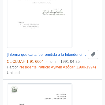
Add t
[Informa que carta fue remitida a la Intendencia RM, mediante Of. GAB. PRES. (0) 91/1351]
CL CLUAH 1-91-6604
·
Item
·
1991-04-25
Part of
Presidente Patricio Aylwin Azócar (1990-1994)
Untitled