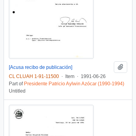
Add t
[Acusa recibo de publicación]
CL CLUAH 1-91-11500
·
Item
·
1991-06-26
Part of
Presidente Patricio Aylwin Azócar (1990-1994)
Untitled