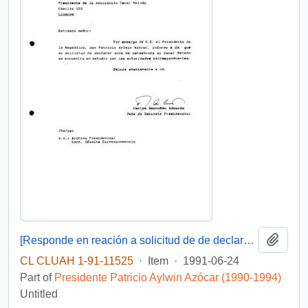
Add t
[Responde en reación a solicitud de de declarar zona de catástrofe al Canal Melado]
CL CLUAH 1-91-11525
·
Item
·
1991-06-24
Part of
Presidente Patricio Aylwin Azócar (1990-1994)
Untitled