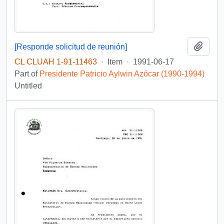
Add t
[Responde solicitud de reunión]
CL CLUAH 1-91-11463
·
Item
·
1991-06-17
Part of
Presidente Patricio Aylwin Azócar (1990-1994)
Untitled