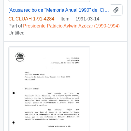
Add t
[Acusa recibo de "Memoria Anual 1990" del Circulo de Damas de la Policia de Investigaciones]
CL CLUAH 1-91-4284
·
Item
·
1991-03-14
Part of
Presidente Patricio Aylwin Azócar (1990-1994)
Untitled