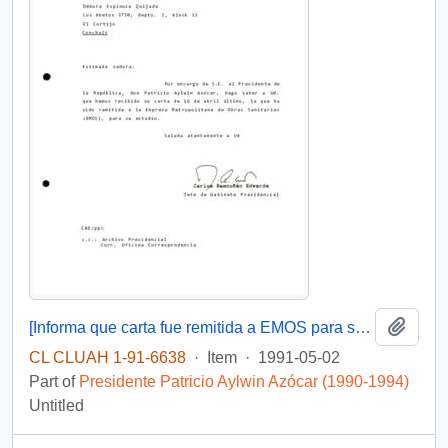
Add t
[Informa que carta fue remitida a EMOS para su estudio]
CL CLUAH 1-91-6638
·
Item
·
1991-05-02
Part of
Presidente Patricio Aylwin Azócar (1990-1994)
Untitled