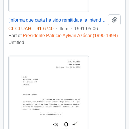
Add t
[Informa que carta ha sido remitida a la Intendencia RM, mediante OF. GAB. PRES. (0) 91/1474]
CL CLUAH 1-91-6740
·
Item
·
1991-05-06
Part of
Presidente Patricio Aylwin Azócar (1990-1994)
Untitled