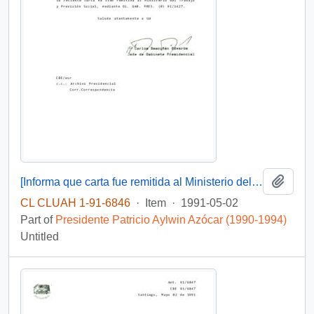
Add t
[Informa que carta fue remitida al Ministerio del Trabajo y Previsión Social, mediante Of. GAB. PRES. (0) 91/1427]
CL CLUAH 1-91-6846
·
Item
·
1991-05-02
Part of
Presidente Patricio Aylwin Azócar (1990-1994)
Untitled