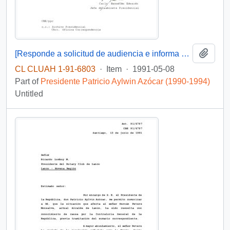
Add t
[Responde a solicitud de audiencia e informa que carta fue remitida al Ministerio de Obras Públicas para su estudio]
CL CLUAH 1-91-6803
·
Item
·
1991-05-08
Part of
Presidente Patricio Aylwin Azócar (1990-1994)
Untitled