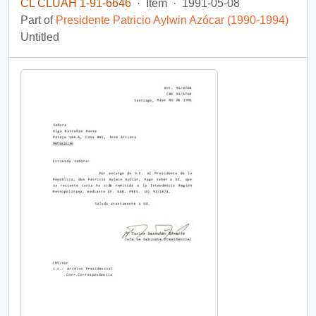
CL CLUAH 1-91-6646
·
Item
·
1991-05-08
Part of
Presidente Patricio Aylwin Azócar (1990-1994)
Untitled