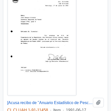
Add t
[Acusa recibo de "Anuario Estadístico de Pesca 1990"]
CL CLUAH 1-91-11458
·
Item
·
1991-06-17