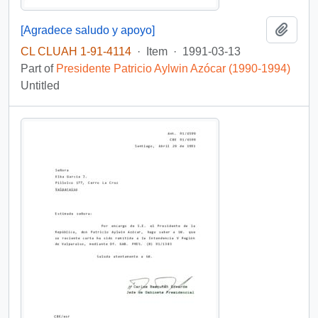
Add t
[Agradece saludo y apoyo]
CL CLUAH 1-91-4114
·
Item
·
1991-03-13
Part of
Presidente Patricio Aylwin Azócar (1990-1994)
Untitled