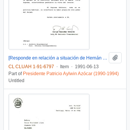
Add t
[Responde en relación a situación de Hernán Peters, Alcalde de Lanco]
CL CLUAH 1-91-6797
·
Item
·
1991-06-13
Part of
Presidente Patricio Aylwin Azócar (1990-1994)
Untitled