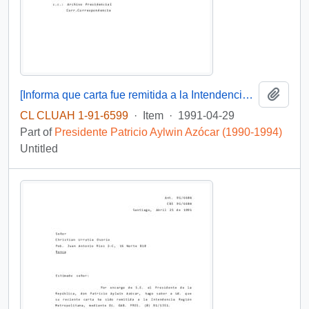
Add t
[Informa que carta fue remitida a la Intendencia V Región, mediante Of. GAB. PRES. (0) 91/1383]
CL CLUAH 1-91-6599
·
Item
·
1991-04-29
Part of
Presidente Patricio Aylwin Azócar (1990-1994)
Untitled