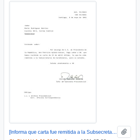
Add t
[Informa que carta fue remitida a la Subsecretaría de Carabineros para su estudio]