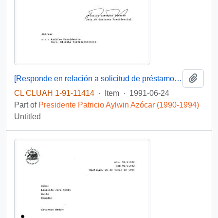
Add t
[Responde en relación a solicitud de préstamo e informa que carta fue remitida para su anáilisis a la Intendencia RM]
CL CLUAH 1-91-11414
·
Item
·
1991-06-24
Part of
Presidente Patricio Aylwin Azócar (1990-1994)
Untitled