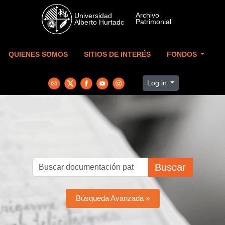
Skip to main content
QUIENES SOMOS
SITIOS DE INTERÉS
FONDOS
Log in
Buscar
Búsqueda Avanzada »