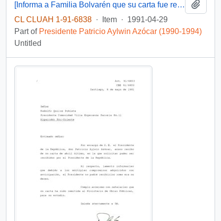
Add t
[Informa a Familia Bolvarén que su carta fue remitida a la Intendencia IV Región, mediante Of. GAB. PRES. (0) 91/1417]
CL CLUAH 1-91-6838
·
Item
·
1991-04-29
Part of
Presidente Patricio Aylwin Azócar (1990-1994)
Untitled