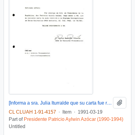
Add t
[Informa a sra. Julia Iturralde que su carta fue remitida a EMOS, mediante Oí. GAB. PRES. (0) 91/801]
CL CLUAH 1-91-4157
·
Item
·
1991-03-19
Part of
Presidente Patricio Aylwin Azócar (1990-1994)
Untitled