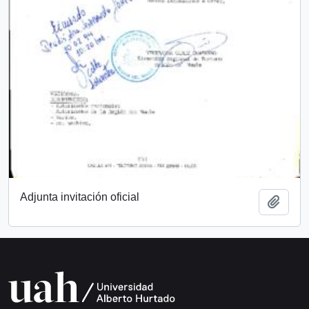
Adjunta invitación oficial
Add t