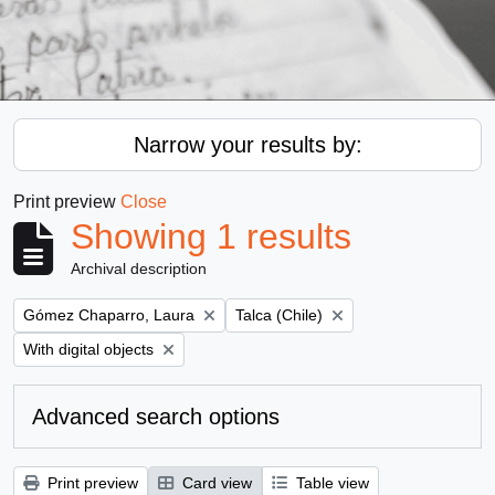
Narrow your results by:
Print preview
Close
Showing 1 results
Archival description
Remove filter:
Remove filter:
Gómez Chaparro, Laura
Talca (Chile)
Remove filter:
With digital objects
Advanced search options
Print preview
Card view
Table view