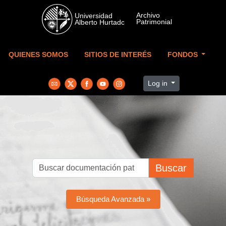
Skip to main content
QUIENES SOMOS
SITIOS DE INTERÉS
FONDOS
Log in
Buscar
Búsqueda Avanzada »