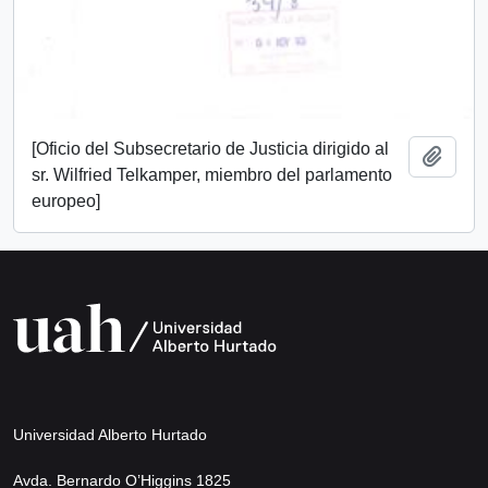
[Oficio del Subsecretario de Justicia dirigido al
Add t
sr. Wilfried Telkamper, miembro del parlamento
europeo]
Universidad Alberto Hurtado
Avda. Bernardo O’Higgins 1825