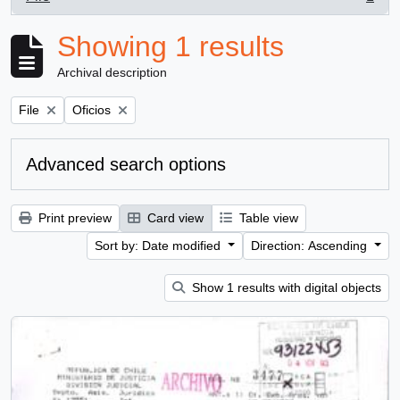
, 1 results
Showing 1 results
Archival description
Remove filter:
Remove filter:
File
Oficios
Advanced search options
Print preview
Card view
Table view
Sort by: Date modified
Direction: Ascending
Show 1 results with digital objects