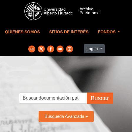
Skip to main content
QUIENES SOMOS
SITIOS DE INTERÉS
FONDOS
Log in
Buscar
Búsqueda Avanzada »