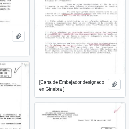
Add to clipboard
[Carta de Embajador designado
Add t
en Ginebra ]