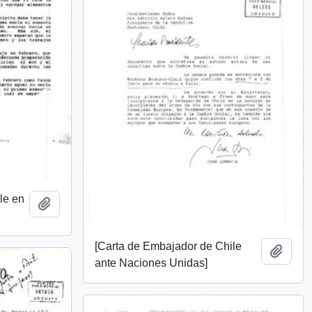
le en
Add to clipboard
[Carta de Embajador de Chile
Add t
ante Naciones Unidas]