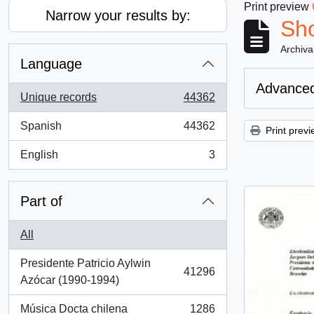
Print preview
Narrow your results by:
Sho
Archiva
Language
Advanced
Unique records
44362
, 44362 results
Spanish
44362
Print previ
, 44362 results
English
3
, 3 results
Part of
All
Presidente Patricio Aylwin
41296
, 41296 results
Azócar (1990-1994)
Música Docta chilena
1286