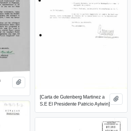
n
Add to clipboard
[Carta de Gutenberg Martinez a
Add t
S.E El Presidente Patricio Aylwin]