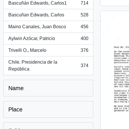
Bascuñán Edwards, Carlos1
714
, 714 results
Bascuñan Edwards, Carlos
528
, 528 results
Maino Canales, Juan Bosco
456
, 456 results
Aylwin Azócar, Patricio
400
, 400 results
Trivelli O., Marcelo
376
, 376 results
Chile. Presidencia de la
374
, 374 results
República
Name
Place