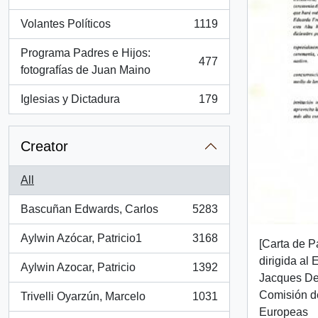
, 1286 results
Volantes Políticos
1119
, 1119 results
Programa Padres e Hijos:
477
, 477 results
fotografías de Juan Maino
Iglesias y Dictadura
179
, 179 results
Creator
All
Bascuñan Edwards, Carlos
5283
, 5283 results
Aylwin Azócar, Patricio1
3168
[Carta de P
, 3168 results
dirigida al
Aylwin Azocar, Patricio
1392
, 1392 results
Jacques Del
Comisión d
Trivelli Oyarzún, Marcelo
1031
, 1031 results
Europeas