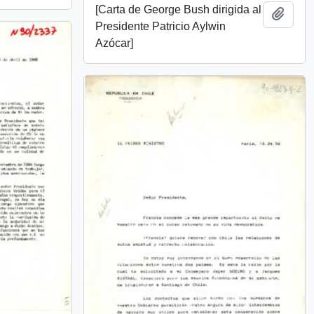
[Carta de George Bush dirigida al
Add t
Presidente Patricio Aylwin
Azócar]