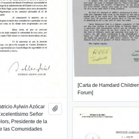
[Carta de Hamdard Childre
Forum]
atricio Aylwin Azócar
Add to clipboard
 Excelentísimo Señor
ors, Presidente de la
e las Comunidades