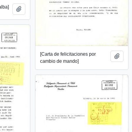
alba]
Add to clipboard
[Carta de felicitaciones por
Add t
cambio de mando]