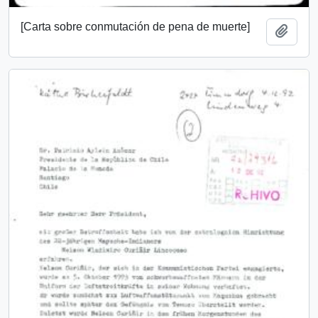
[Carta sobre conmutación de pena de muerte]
Add t