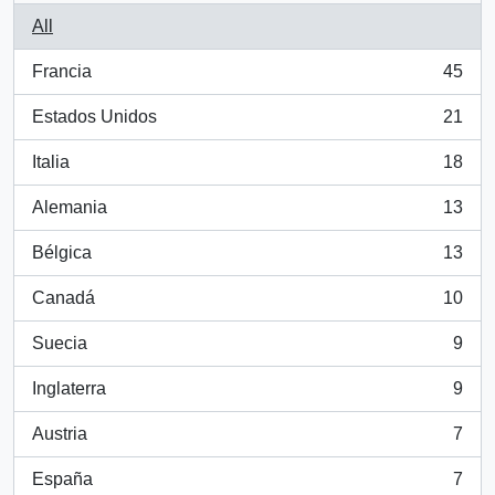
All
Francia
45
, 45 results
Estados Unidos
21
, 21 results
Italia
18
, 18 results
Alemania
13
, 13 results
Bélgica
13
, 13 results
Canadá
10
, 10 results
Suecia
9
, 9 results
Inglaterra
9
, 9 results
Austria
7
, 7 results
España
7
, 7 results