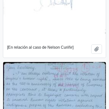
[En relación al caso de Nelson Curiñir]
Add t