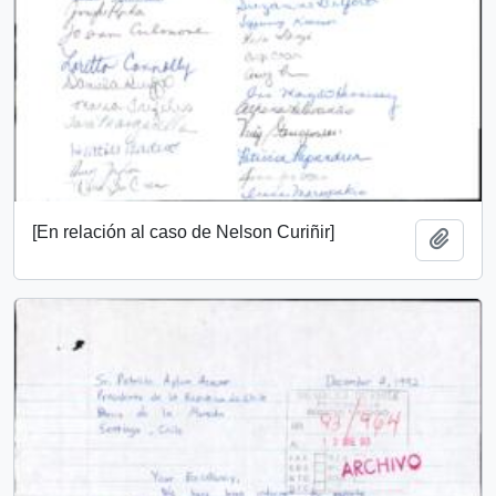
[En relación al caso de Nelson Curiñir]
Add t