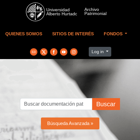
Skip to main content
QUIENES SOMOS
SITIOS DE INTERÉS
FONDOS
Log in
Buscar
Búsqueda Avanzada »