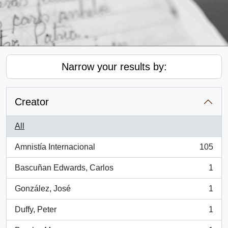
Narrow your results by:
Creator
All
Amnistía Internacional
105
, 105 results
Bascuñan Edwards, Carlos
1
, 1 results
González, José
1
, 1 results
Duffy, Peter
1
, 1 results