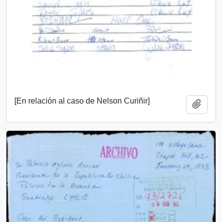
[En relación al caso de Nelson Curiñir]
Add t