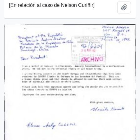
[En relación al caso de Nelson Curiñir]
Add t