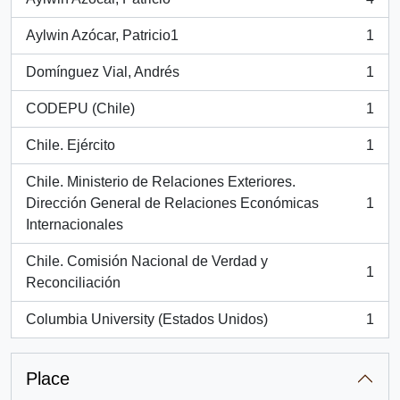
, 4 results
Aylwin Azócar, Patricio1
1
, 1 results
Domínguez Vial, Andrés
1
, 1 results
CODEPU (Chile)
1
, 1 results
Chile. Ejército
1
, 1 results
Chile. Ministerio de Relaciones Exteriores.
Dirección General de Relaciones Económicas
1
, 1 results
Internacionales
Chile. Comisión Nacional de Verdad y
1
, 1 results
Reconciliación
Columbia University (Estados Unidos)
1
, 1 results
Place