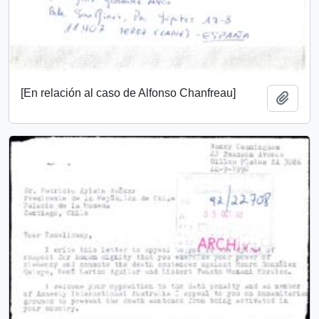
[En relación al caso de Alfonso Chanfreau]
Add t