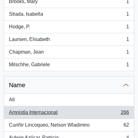
Brooks, Mary
1
, 1 results
Strada, Isabella
1
, 1 results
Hodge, P.
1
, 1 results
Laursen, Elisabeth
1
, 1 results
Chapman, Jean
1
, 1 results
Milschhe, Gabriele
1
, 1 results
Name
All
Amnistía Internacional
266
, 266 results
Curiñir Lincoqueo, Nelson Wladimiro
62
, 62 results
Aylwin Azócar, Patricio
4