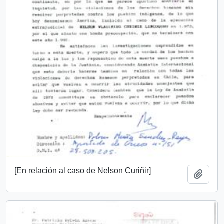
[En relación al caso de Nelson Curiñir]
Add t