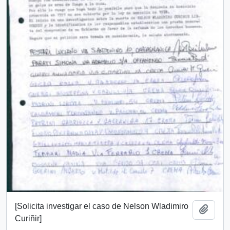
[Solicita investigar el caso de Nelson Wladimiro
Add t
Curiñir]