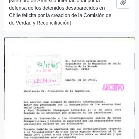
[Miembro de Amnistía Internacional por la
Add t
defensa de los detenidos desaparecidos en
Chile felicita por la creación de la Comisión de
de Verdad y Reconciliación]