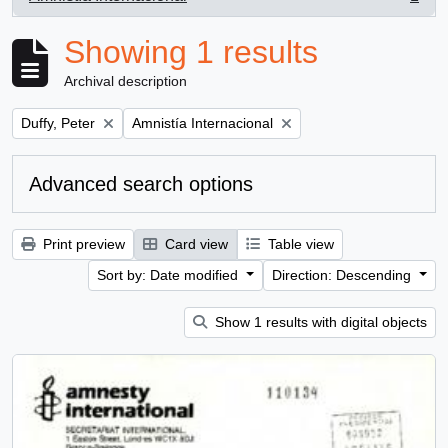
, 1 results
Showing 1 results
Archival description
Remove filter:
Remove filter:
Duffy, Peter
Amnistía Internacional
Advanced search options
Print preview
Card view
Table view
Sort by: Date modified
Direction: Descending
Show 1 results with digital objects