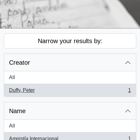
Narrow your results by:
Creator
All
Duffy, Peter
1
, 1 results
Name
All
Amnistía Internacional
1