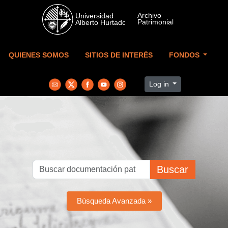
Skip to main content
QUIENES SOMOS
SITIOS DE INTERÉS
FONDOS
Log in
Buscar
Búsqueda Avanzada »