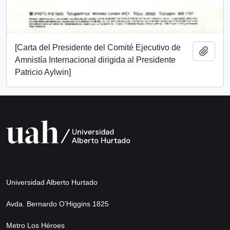
[Carta del Presidente del Comité Ejecutivo de
Add t
Amnistía Internacional dirigida al Presidente
Patricio Aylwin]
Universidad Alberto Hurtado
Avda. Bernardo O’Higgins 1825
Metro Los Héroes