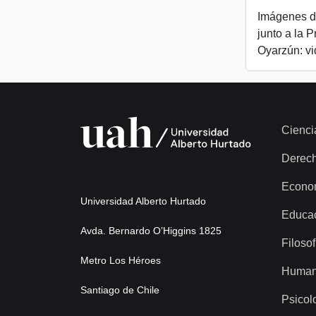
Imágenes d
junto a la 
Oyarzún: v
Cienci
Derec
Econo
Universidad Alberto Hurtado
Educa
Avda. Bernardo O’Higgins 1825
Filosof
Metro Los Héroes
Human
Santiago de Chile
Psicol