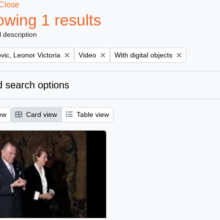
Close
wing 1 results
l description
Remove filter:
Remove filter:
ic, Leonor Victoria
Video
With digital objects
 search options
ew
Card view
Table view