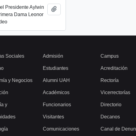
el Presidente Aylwin
Add to clipboard
Primera Dama Leonor
ideo
as Sociales
Admisión
Campus
ho
Estudiantes
Acreditación
mía y Negocios
Alumni UAH
Rectoría
ción
Académicos
Vicerrectorías
ía y
Funcionarios
Directorio
idades
Visitantes
Decanos
ogía
Comunicaciones
Canal de Denun