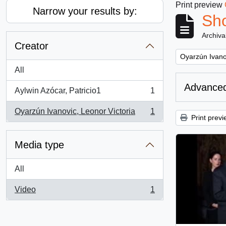
Print preview
Narrow your results by:
Sho
Archiva
Creator
Remove filter:
Oyarzún Ivanov
All
Advanced
Aylwin Azócar, Patricio1
1
, 1 results
Oyarzún Ivanovic, Leonor Victoria
1
, 1 results
Print previ
Media type
All
Video
1
, 1 results