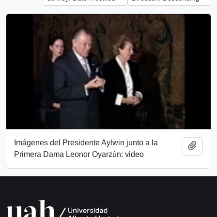
Imágenes del Presidente Aylwin junto a la
Add t
Primera Dama Leonor Oyarzún: video