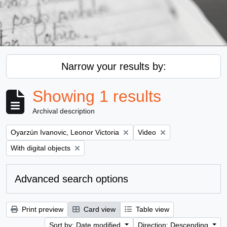
Narrow your results by:
Showing 1 results
Archival description
Remove filter:
Remove filter:
Oyarzún Ivanovic, Leonor Victoria
Video
Remove filter:
With digital objects
Advanced search options
Print preview
Card view
Table view
Sort by: Date modified
Direction: Descending