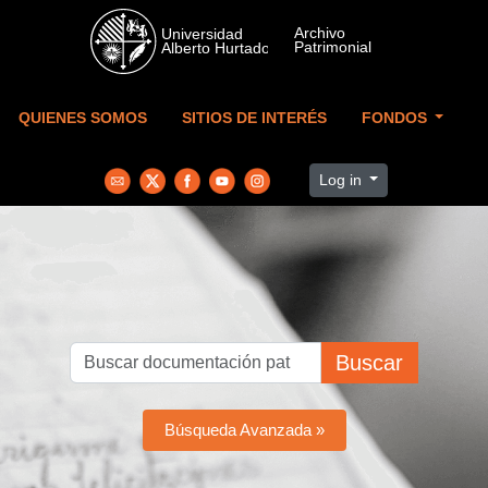
Skip to main content
QUIENES SOMOS
SITIOS DE INTERÉS
FONDOS
Log in
Buscar
Búsqueda Avanzada »