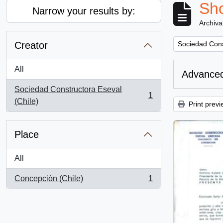
Sho
Narrow your results by:
Archiva
Remove filter:
Creator
Sociedad Cons
All
Advanced
Sociedad Constructora Eseval
1
, 1 results
(Chile)
Print previ
Place
All
Concepción (Chile)
1
, 1 results