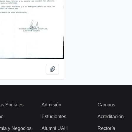
Add to clipboard
as Sociales
Admisión
Campus
ho
Estudiantes
Acreditación
mía y Negocios
Alumni UAH
Rectoría