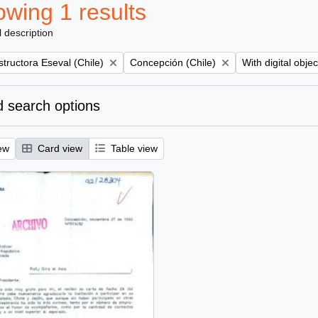
wing 1 results
l description
Remove filter:
Remove filter:
tructora Eseval (Chile)
Concepción (Chile)
With digital objec
 search options
ew
Card view
Table view