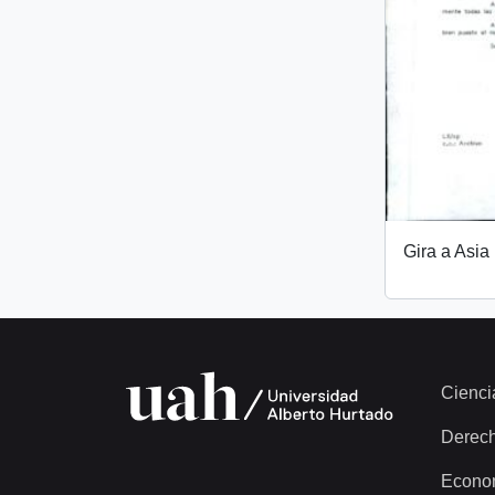
Gira a Asia
Cienci
Derec
Econo