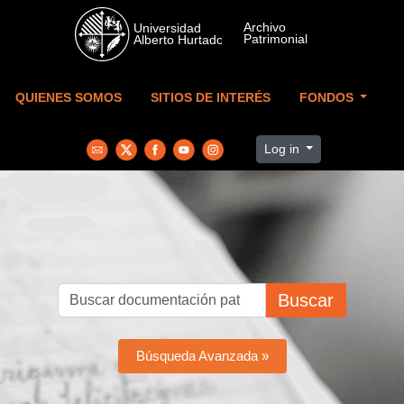
Skip to main content
QUIENES SOMOS
SITIOS DE INTERÉS
FONDOS
Log in
Buscar
Búsqueda Avanzada »