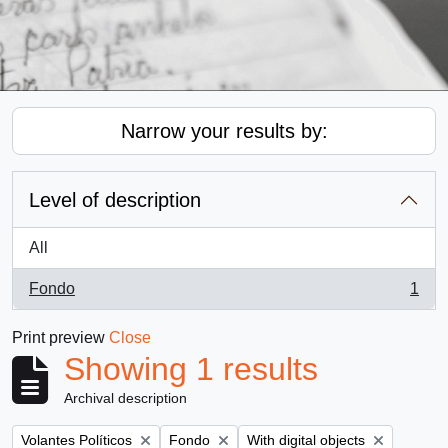
Narrow your results by:
Level of description
All
Fondo
1
, 1 results
Print preview
Close
Showing 1 results
Archival description
Remove filter:
Remove filter:
Remove filter:
Volantes Políticos
Fondo
With digital objects