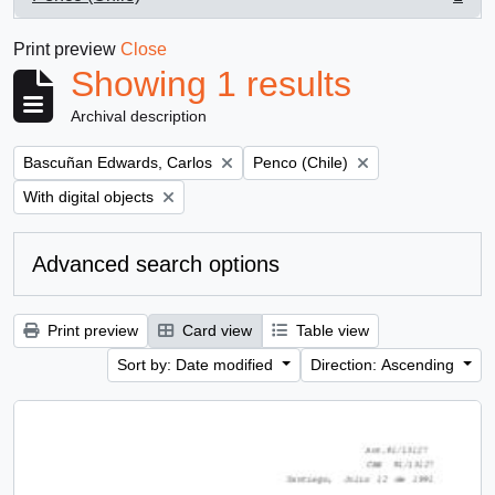
, 1 results
Print preview
Close
Showing 1 results
Archival description
Remove filter:
Remove filter:
Bascuñan Edwards, Carlos
Penco (Chile)
Remove filter:
With digital objects
Advanced search options
Print preview
Card view
Table view
Sort by: Date modified
Direction: Ascending