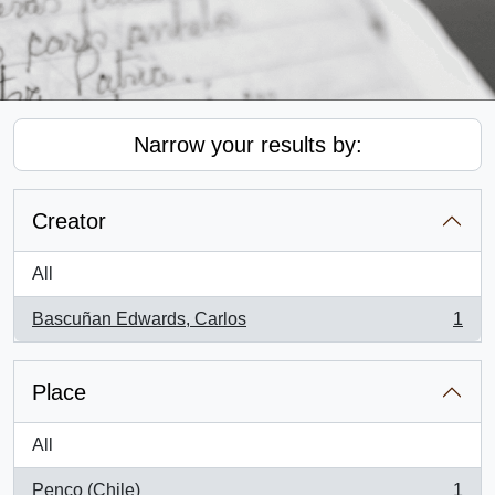
Narrow your results by:
Creator
All
Bascuñan Edwards, Carlos
1
, 1 results
Place
All
Penco (Chile)
1