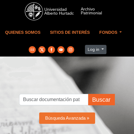
Skip to main content
QUIENES SOMOS
SITIOS DE INTERÉS
FONDOS
Log in
Buscar
Búsqueda Avanzada »