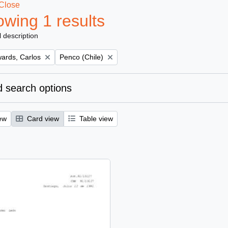
Close
wing 1 results
l description
Remove filter:
ards, Carlos
Penco (Chile)
 search options
ew
Card view
Table view