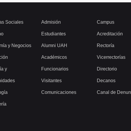
as Sociales
Admisión
Campus
ho
Estudiantes
Acreditación
mía y Negocios
Alumni UAH
Rectoría
ción
Académicos
Vicerrectorías
ía y
Funcionarios
Directorio
idades
Visitantes
Decanos
ogía
Comunicaciones
Canal de Denun
ería