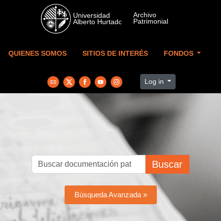
Skip to main content
QUIENES SOMOS
SITIOS DE INTERÉS
FONDOS
Log in
Buscar
Búsqueda Avanzada »