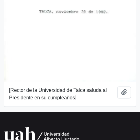
[Rector de la Universidad de Talca saluda al
Add t
Presidente en su cumpleaños]