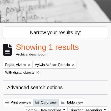
Narrow your results by:
Showing 1 results
Archival description
Remove filter:
Remove filter:
Rojas, Alvaro
Aylwin Azócar, Patricio
Remove filter:
With digital objects
Advanced search options
Print preview
Card view
Table view
Sort by: Date modified
Direction: Ascending