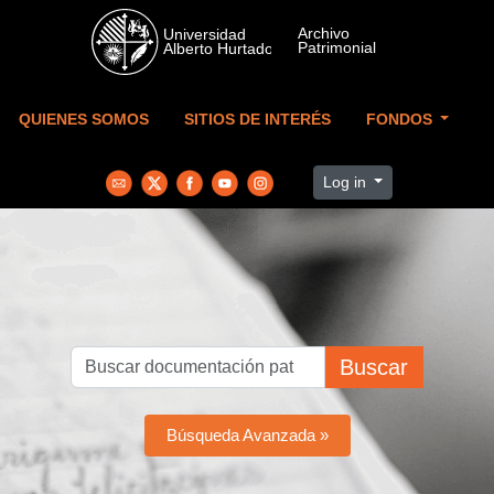
Skip to main content
QUIENES SOMOS
SITIOS DE INTERÉS
FONDOS
Log in
Buscar
Búsqueda Avanzada »