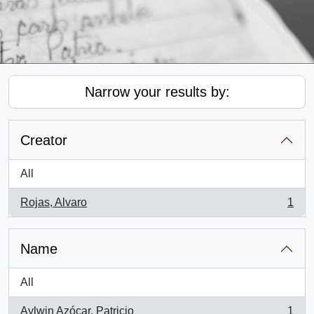
Narrow your results by:
Creator
All
Rojas, Alvaro
1
, 1 results
Name
All
Aylwin Azócar, Patricio
1