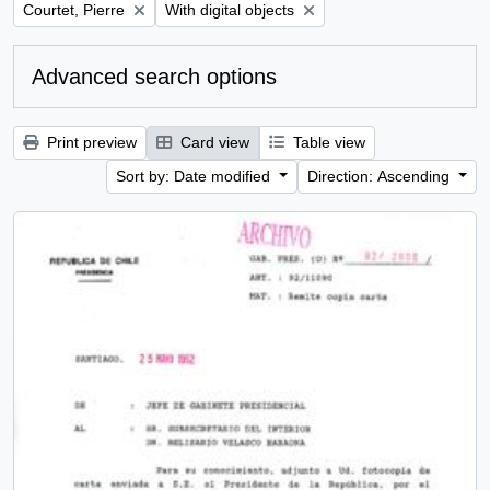
Remove filter:
Remove filter:
Courtet, Pierre
With digital objects
Advanced search options
Print preview
Card view
Table view
Sort by: Date modified
Direction: Ascending