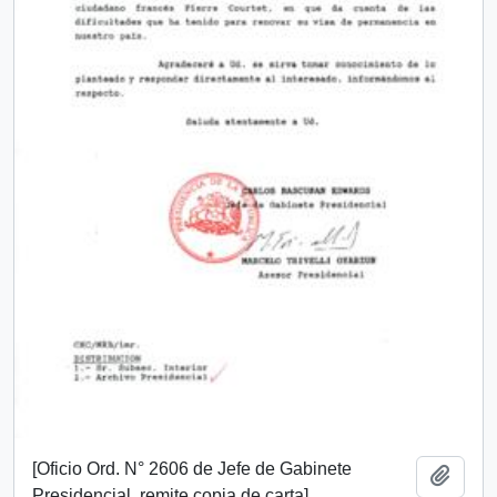
[Oficio Ord. N° 2606 de Jefe de Gabinete
Add t
Presidencial, remite copia de carta]