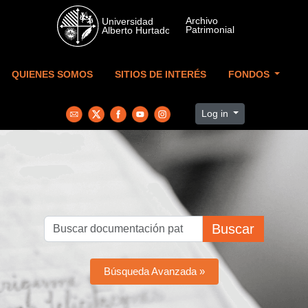
Skip to main content
QUIENES SOMOS
SITIOS DE INTERÉS
FONDOS
Log in
Buscar
Búsqueda Avanzada »