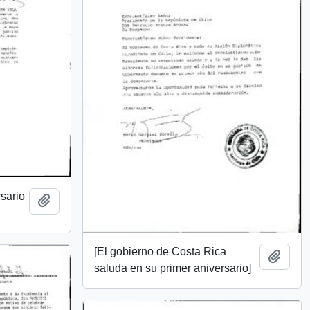
rsario
Add to clipboard
[El gobierno de Costa Rica
Add t
saluda en su primer aniversario]