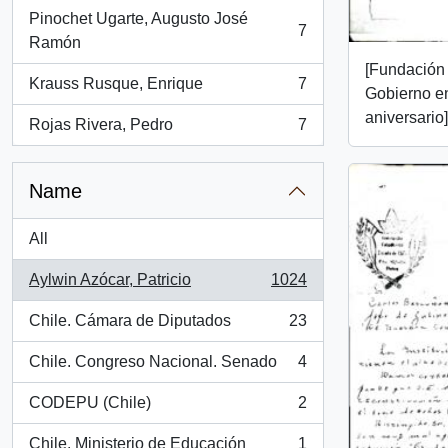
Pinochet Ugarte, Augusto José
7
, 7 results
Ramón
[Fundación 
Krauss Rusque, Enrique
7
Gobierno en
, 7 results
aniversario]
Rojas Rivera, Pedro
7
, 7 results
Name
All
Aylwin Azócar, Patricio
1024
, 1024 results
Chile. Cámara de Diputados
23
, 23 results
Chile. Congreso Nacional. Senado
4
, 4 results
CODEPU (Chile)
2
, 2 results
Chile. Ministerio de Educación
1