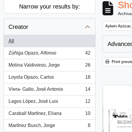
Sho
Narrow your results by:
Archiva
Remove filter:
Creator
Aylwin Azócar,
All
Advanced
Zúñiga Opazo, Alfonso
42
, 42 results
Print previ
Molina Valdivieso, Jorge
26
, 26 results
Loyola Opazo, Carlos
18
, 18 results
Viera- Gallo, José Antonio
14
, 14 results
Lagos López, José Luis
12
, 12 results
Caraball Martínez, Eliana
10
, 10 results
Martínez Busch, Jorge
8
, 8 results