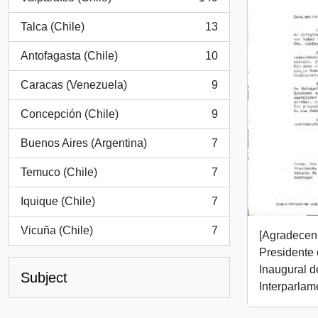
, 149 results
Talca (Chile)
13
, 13 results
Antofagasta (Chile)
10
, 10 results
Caracas (Venezuela)
9
, 9 results
Concepción (Chile)
9
, 9 results
Buenos Aires (Argentina)
7
, 7 results
Temuco (Chile)
7
, 7 results
Iquique (Chile)
7
, 7 results
Vicuña (Chile)
7
[Agradecen 
, 7 results
Presidente
Inaugural d
Subject
Interparlam