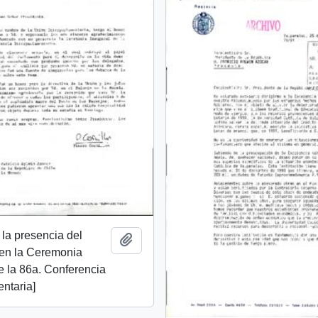
la presencia del
Add to clipboard
 en la Ceremonia
e la 86a. Conferencia
entaria]