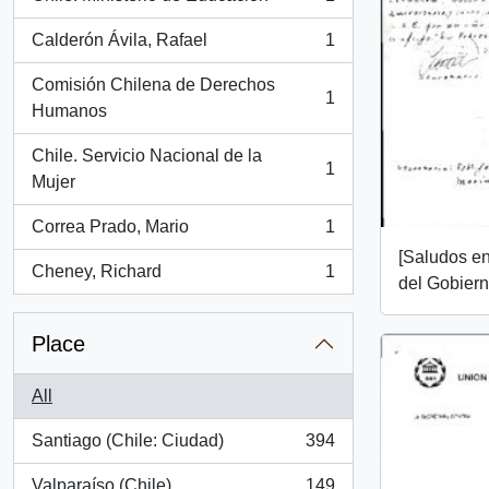
, 1 results
Calderón Ávila, Rafael
1
, 1 results
Comisión Chilena de Derechos
1
, 1 results
Humanos
Chile. Servicio Nacional de la
1
, 1 results
Mujer
Correa Prado, Mario
1
, 1 results
[Saludos en
Cheney, Richard
1
, 1 results
del Gobiern
Place
All
Santiago (Chile: Ciudad)
394
, 394 results
Valparaíso (Chile)
149