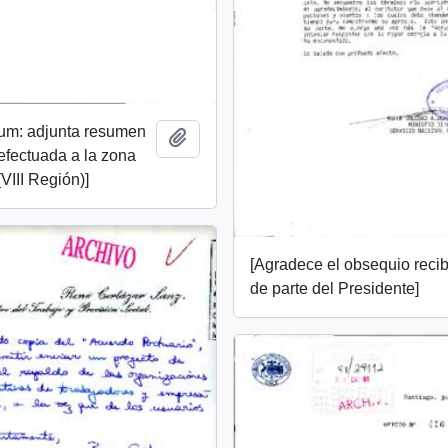
m: adjunta resumen
Add to clipboard
 efectuada a la zona
VIII Región)]
[Agradece el obsequio reci
de parte del Presidente]