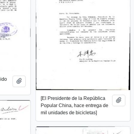
bido
Add to clipboard
[El Presidente de la República
Add t
Popular China, hace entrega de
mil unidades de bicicletas]