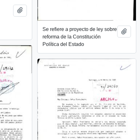
Add to clipboard
Se refiere a proyecto de ley sobre
Add t
reforma de la Constitución
Política del Estado