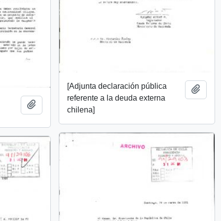
[Adjunta declaración pública
Add t
referente a la deuda externa
Add to clipboard
chilena]