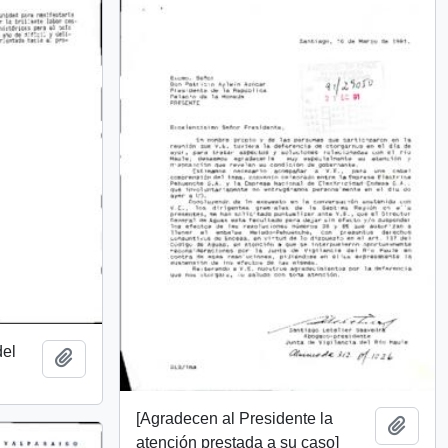
del
Add to clipboard
[Agradecen al Presidente la
Add t
atención prestada a su caso]