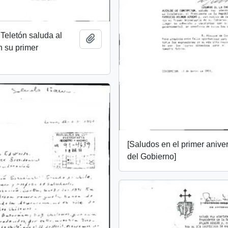
Teletón saluda al
Add to clipboard
 su primer
[Saludos en el primer anive
del Gobierno]