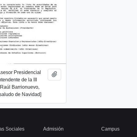
 Asesor Presidencial
Add to clipboard
ntendente de la III
 Raúl Barrionuevo,
 saludo de Navidad]
as Sociales
Admisión
Campus