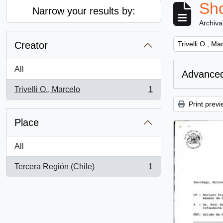
Sho
Narrow your results by:
Archiva
Remove filter:
Creator
Trivelli O., Ma
All
Advanced
Trivelli O., Marcelo
1
, 1 results
Print previ
Place
All
Tercera Región (Chile)
1
, 1 results