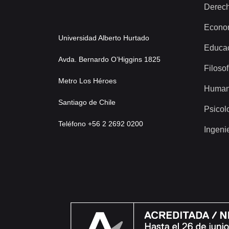
Derec
Econo
Universidad Alberto Hurtado
Educa
Avda. Bernardo O’Higgins 1825
Filosof
Metro Los Héroes
Human
Santiago de Chile
Psicol
Teléfono +56 2 2692 0200
Ingeni