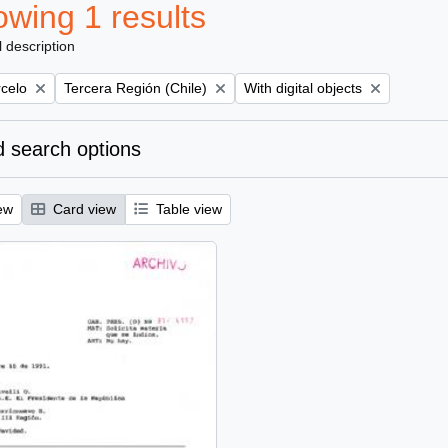
wing 1 results
l description
Remove filter:
Remove filter:
rcelo
Tercera Región (Chile)
With digital objects
 search options
ew
Card view
Table view