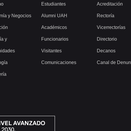
ho
Estudiantes
Acreditación
mía y Negocios
Alumni UAH
Rectoría
ción
Académicos
Vicerrectorías
ía y
Funcionarios
Directorio
idades
Visitantes
Decanos
ogía
Comunicaciones
Canal de Denun
ería