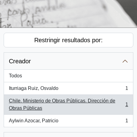
Restringir resultados por:
Creador
Todos
Iturriaga Ruiz, Osvaldo
1
, 1 resultados
Chile. Ministerio de Obras Públicas. Dirección de
1
, 1 resultados
Obras Públicas
Aylwin Azocar, Patricio
1
, 1 resultados