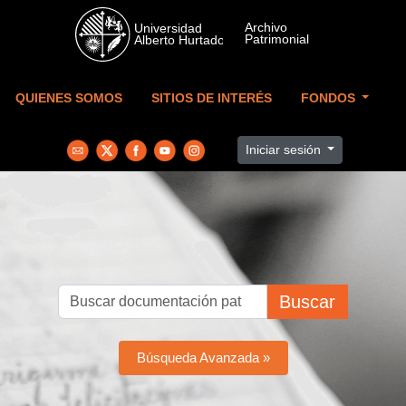
Skip to main content
QUIENES SOMOS
SITIOS DE INTERÉS
FONDOS
Iniciar sesión
Buscar
Búsqueda Avanzada »