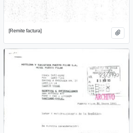
[Remite factura]
Añadi