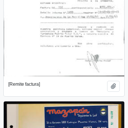
[Remite factura]
Añadi