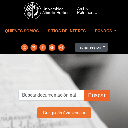
Skip to main content
QUIENES SOMOS
SITIOS DE INTERÉS
FONDOS
Iniciar sesión
Buscar
Búsqueda Avanzada »