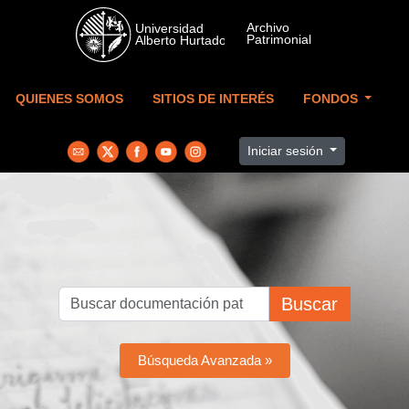
Skip to main content
QUIENES SOMOS
SITIOS DE INTERÉS
FONDOS
Iniciar sesión
Buscar
Búsqueda Avanzada »