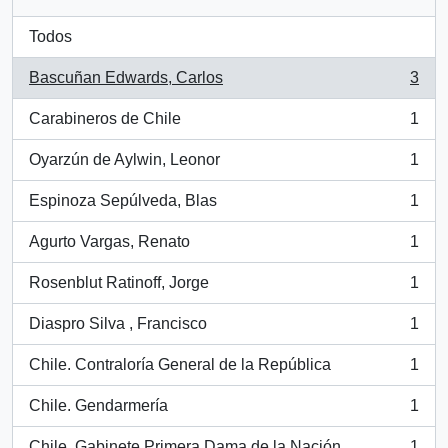
Todos
Bascuñan Edwards, Carlos
3
, 3 resultados
Carabineros de Chile
1
, 1 resultados
Oyarzún de Aylwin, Leonor
1
, 1 resultados
Espinoza Sepúlveda, Blas
1
, 1 resultados
Agurto Vargas, Renato
1
, 1 resultados
Rosenblut Ratinoff, Jorge
1
, 1 resultados
Diaspro Silva , Francisco
1
, 1 resultados
Chile. Contraloría General de la República
1
, 1 resultados
Chile. Gendarmería
1
, 1 resultados
Chile. Gabinete Primera Dama de la Nación
1