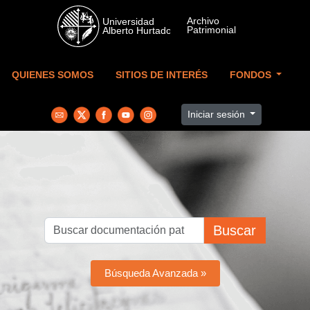
Skip to main content
QUIENES SOMOS
SITIOS DE INTERÉS
FONDOS
Iniciar sesión
Buscar
Búsqueda Avanzada »