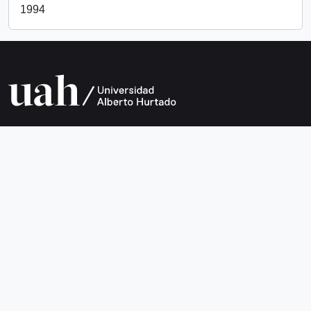
1994
Universidad Alberto Hurtado
Avda. Bernardo O’Higgins 1825
Metro Los Héroes
Santiago de Chile
Teléfono +56 2 2692 0200