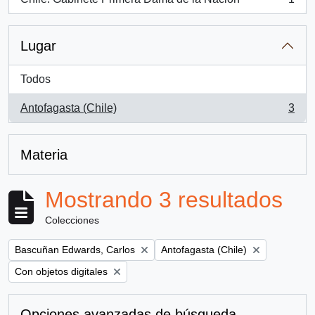
, 1 resultados
Lugar
Todos
Antofagasta (Chile)
3
, 3 resultados
Materia
Mostrando 3 resultados
Colecciones
Remove filter:
Remove filter:
Bascuñan Edwards, Carlos
Antofagasta (Chile)
Remove filter:
Con objetos digitales
Opciones avanzadas de búsqueda