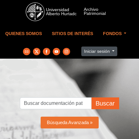
Skip to main content
QUIENES SOMOS
SITIOS DE INTERÉS
FONDOS
Iniciar sesión
Buscar
Búsqueda Avanzada »