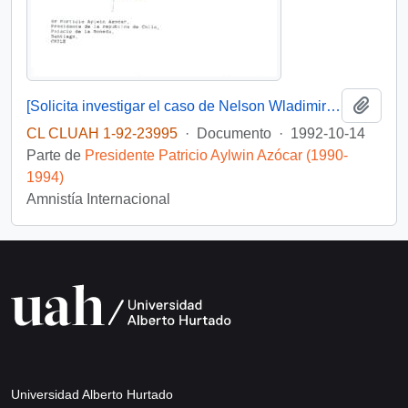
Añadi
[Solicita investigar el caso de Nelson Wladimiro Curiñir]
CL CLUAH 1-92-23995
·
Documento
·
1992-10-14
Parte de
Presidente Patricio Aylwin Azócar (1990-
1994)
Amnistía Internacional
Universidad Alberto Hurtado