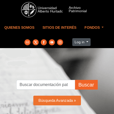
Skip to main content
QUIENES SOMOS
SITIOS DE INTERÉS
FONDOS
Log in
Buscar
Búsqueda Avanzada »