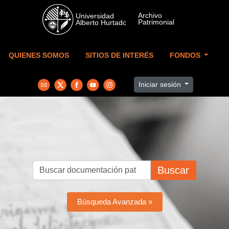
Skip to main content
QUIENES SOMOS
SITIOS DE INTERÉS
FONDOS
Iniciar sesión
Buscar
Búsqueda Avanzada »